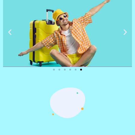
טיסות
מציאת
טיסה זולה?
לחצו
פה!