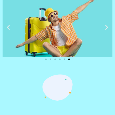
טיסות
מציאת
טיסה זולה?
לחצו
פה!