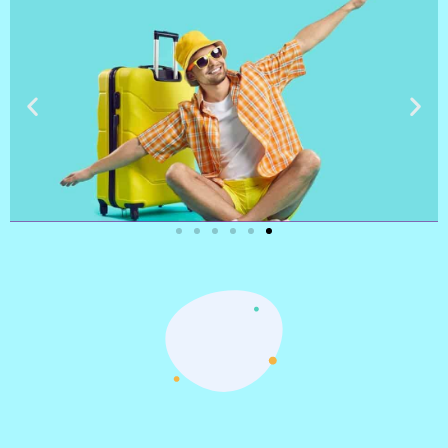
טיסות
מציאת
טיסה זולה?
לחצו
פה!