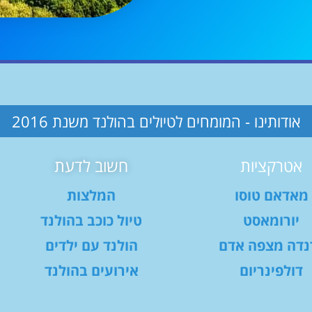
אודותינו - המומחים לטיולים בהולנד משנת 2016
אטרקציות
חשוב לדעת
מאדאם טוסו
המלצות
יורומאסט
טיול כוכב בהולנד
נדה מצפה אדם
הולנד עם ילדים
דולפינריום
אירועים בהולנד