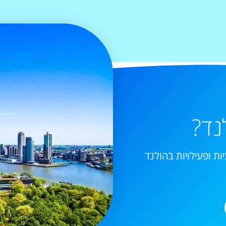
נד?
ות ופעילויות בהולנד