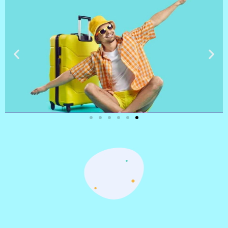
טיסות
מציאת
טיסה זולה?
לחצו
פה!