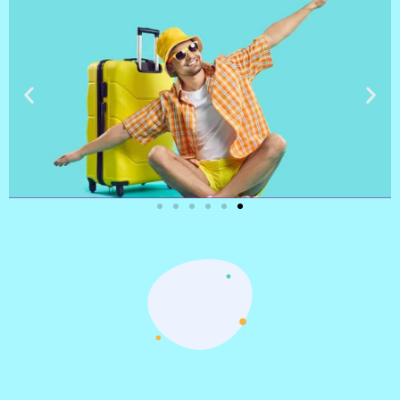
טיסות
מציאת
טיסה זולה?
לחצו
פה!