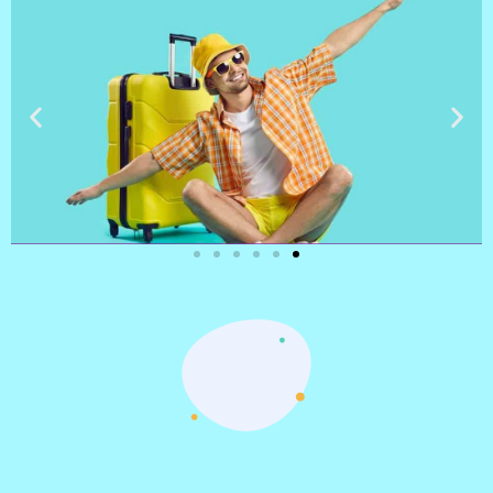
טיסות
מציאת
טיסה זולה?
לחצו
פה!