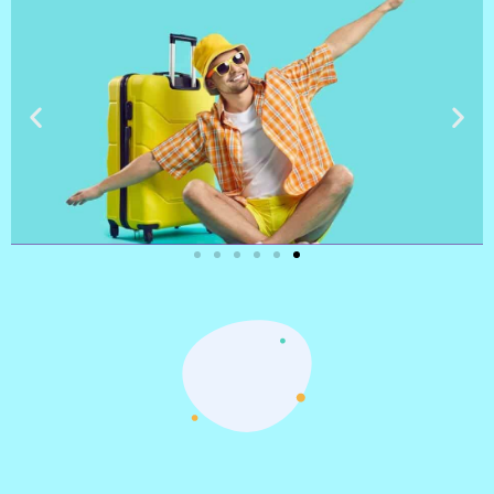
טיסות
מציאת
טיסה זולה?
לחצו
פה!