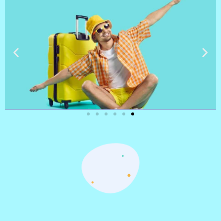
טיסות
מציאת
טיסה זולה?
לחצו
פה!