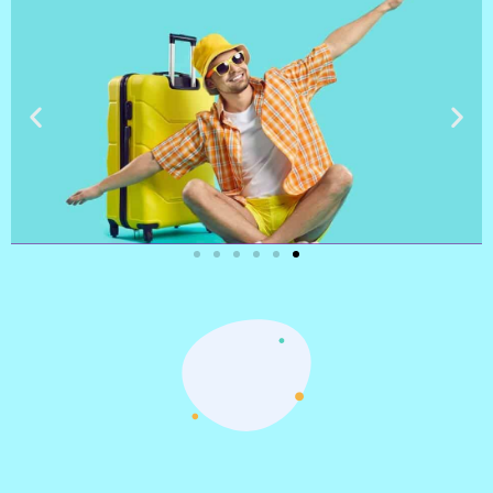
טיסות
מציאת
טיסה זולה?
לחצו
פה!