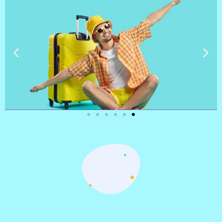
טיסות
מציאת
טיסה זולה?
לחצו
פה!