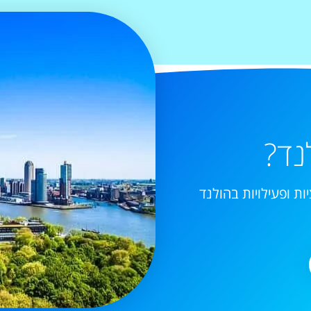
נד?
ות ופעילויות בהולנד