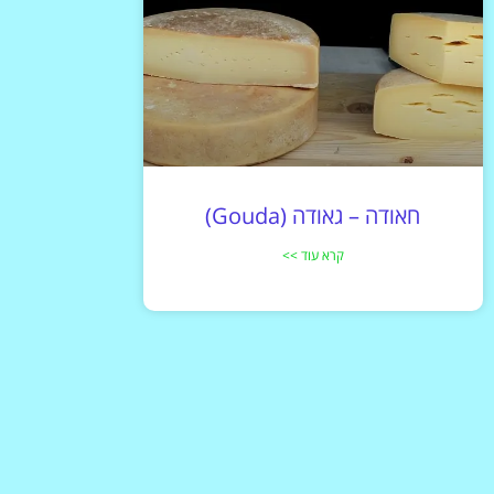
חאודה – גאודה (Gouda)
קרא עוד >>