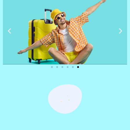
טיסות
מציאת
טיסה זולה?
לחצו
פה!