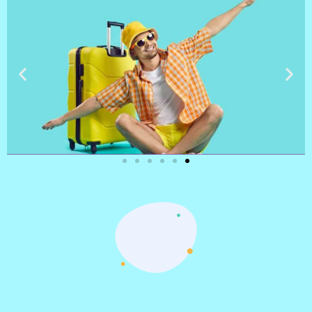
טיסות
מציאת
טיסה זולה?
לחצו
פה!