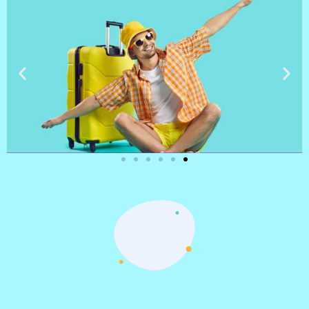
טיסות
מציאת
טיסה זולה?
לחצו
פה!