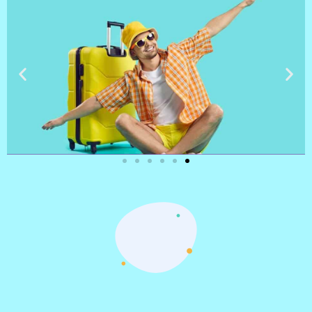
טיסות
מציאת
טיסה זולה?
לחצו
פה!