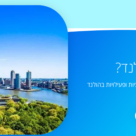
נד?
ות ופעילויות בהולנד