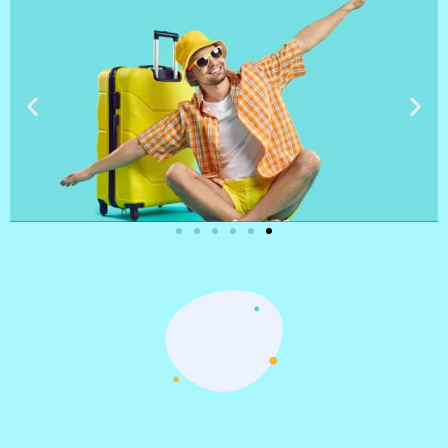
טיסות
מציאת
טיסה זולה?
לחצו
פה!