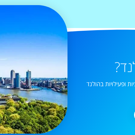
נד?
ות ופעילויות בהולנד