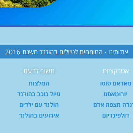
אודותינו - המומחים לטיולים בהולנד משנת 2016
אטרקציות
חשוב לדעת
מאדאם טוסו
המלצות
יורומאסט
טיול כוכב בהולנד
נדה מצפה אדם
הולנד עם ילדים
דולפינריום
אירועים בהולנד