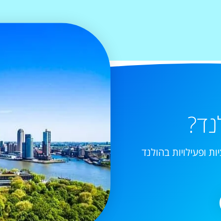
נד?
ות ופעילויות בהולנד