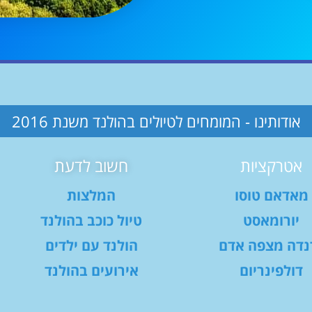
אודותינו - המומחים לטיולים בהולנד משנת 2016
אטרקציות
חשוב לדעת
מאדאם טוסו
המלצות
יורומאסט
טיול כוכב בהולנד
נדה מצפה אדם
הולנד עם ילדים
דולפינריום
אירועים בהולנד