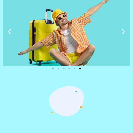
טיסות
מציאת
טיסה זולה?
לחצו
פה!