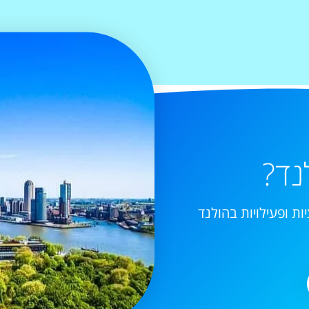
נד?
ות ופעילויות בהולנד