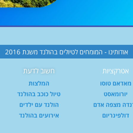
אודותינו - המומחים לטיולים בהולנד משנת 2016
אטרקציות
חשוב לדעת
מאדאם טוסו
המלצות
יורומאסט
טיול כוכב בהולנד
נדה מצפה אדם
הולנד עם ילדים
דולפינריום
אירועים בהולנד