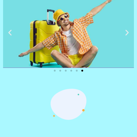
טיסות
מציאת
טיסה זולה?
לחצו
פה!