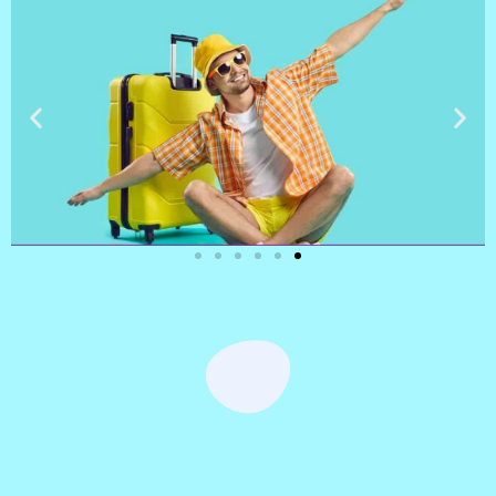
טיסות
מציאת
טיסה זולה?
לחצו
פה!