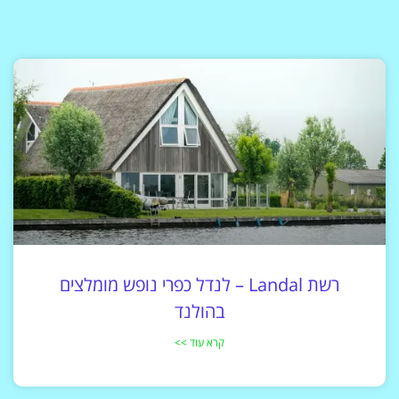
רשת Landal – לנדל כפרי נופש מומלצים
בהולנד
קרא עוד >>