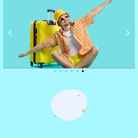
טיסות
מציאת
טיסה זולה?
לחצו
פה!