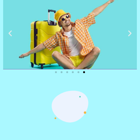
טיסות
מציאת
טיסה זולה?
לחצו
פה!