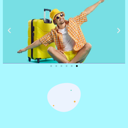
טיסות
מציאת
טיסה זולה?
לחצו
פה!