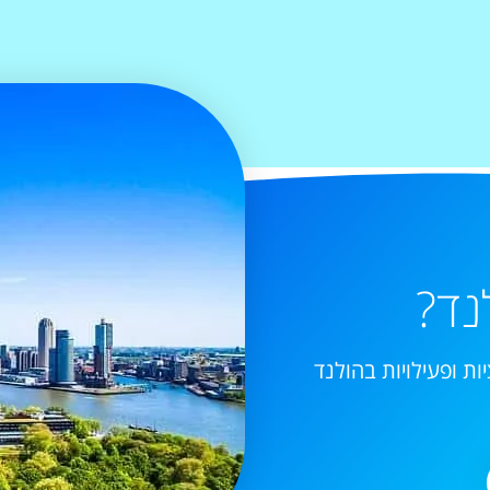
נד?
ות ופעילויות בהולנד