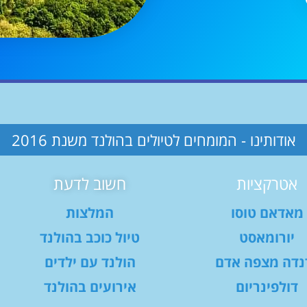
אודותינו - המומחים לטיולים בהולנד משנת 2016
אטרקציות
חשוב לדעת
מאדאם טוסו
המלצות
יורומאסט
טיול כוכב בהולנד
נדה מצפה אדם
הולנד עם ילדים
דולפינריום
אירועים בהולנד