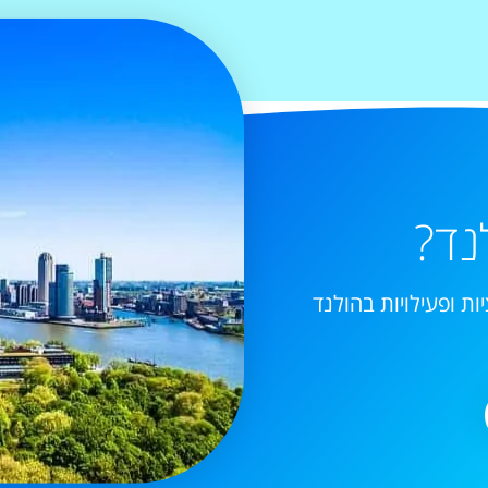
נד?
ות ופעילויות בהולנד