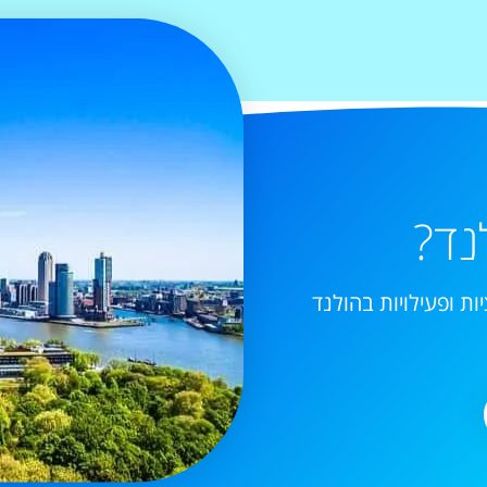
נד?
ות ופעילויות בהולנד