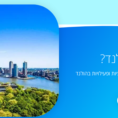
נד?
ות ופעילויות בהולנד