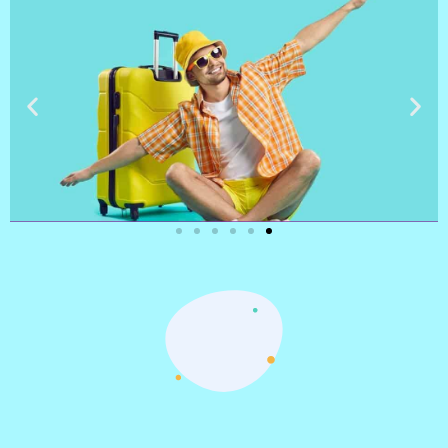
טיסות
מציאת
טיסה זולה?
לחצו
פה!