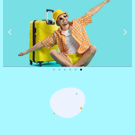
טיסות
מציאת
טיסה זולה?
לחצו
פה!