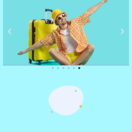
טיסות
מציאת
טיסה זולה?
לחצו
פה!