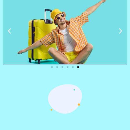
טיסות
מציאת
טיסה זולה?
לחצו
פה!