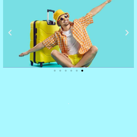
טיסות
מציאת
טיסה זולה?
לחצו
פה!