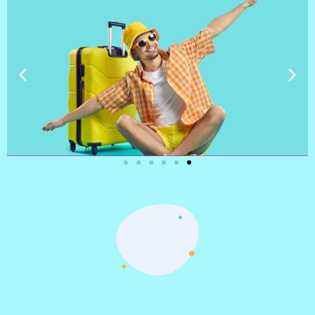
טיסות
מציאת
טיסה זולה?
לחצו
פה!