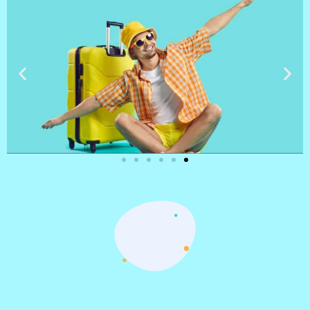
טיסות
מציאת
טיסה זולה?
לחצו
פה!