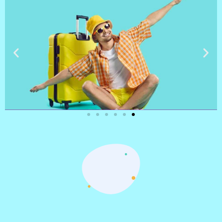
טיסות
מציאת
טיסה זולה?
לחצו
פה!