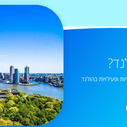
נד?
ות ופעילויות בהולנד