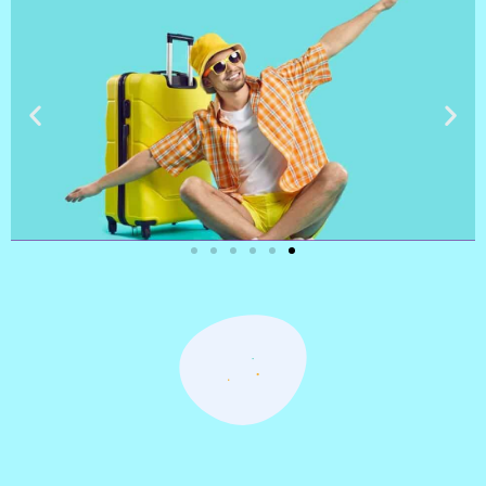
טיסות
מציאת
טיסה זולה?
לחצו
פה!