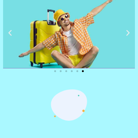
טיסות
מציאת
טיסה זולה?
לחצו
פה!