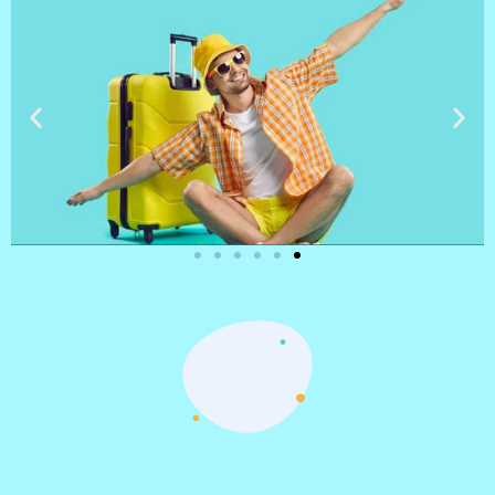
טיסות
מציאת
טיסה זולה?
לחצו
פה!