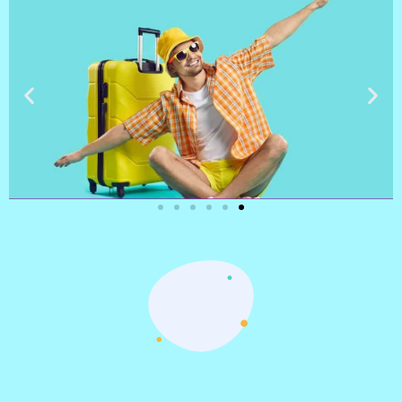
טיסות
מציאת
טיסה זולה?
לחצו
פה!