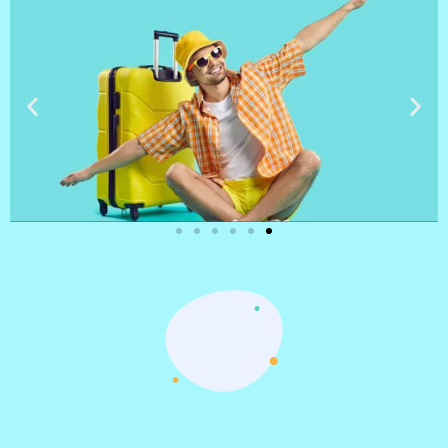
טיסות
מציאת
טיסה זולה?
לחצו
פה!