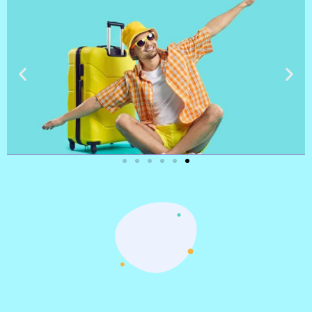
טיסות
מציאת
טיסה זולה?
לחצו
פה!