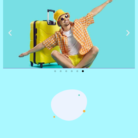
טיסות
מציאת
טיסה זולה?
לחצו
פה!