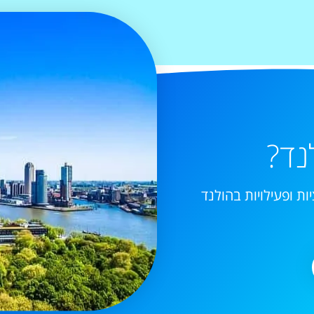
נד?
ות ופעילויות בהולנד