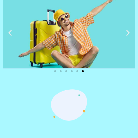
טיסות
מציאת
טיסה זולה?
לחצו
פה!